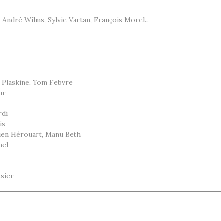
André Wilms, Sylvie Vartan, François Morel...
 Plaskine, Tom Febvre
ur
n
rdi
is
tien Hérouart, Manu Beth
nel
ssier