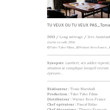
TU VEUX OU TU VEUX PAS_Tonie
2013 /
Long métrage
/
1ère Assistan
(sortie en salle 2014)
©Tabo Tabo Films_©Warner Bros france_©
Synopsis:
Lambert, sex addict repenti,
situation se complique lorsqu’il recrute 
épreuve…
Réalisateur :
Tonie Marshall
Production :
Tabo Tabo Films
Distributeur :
Warner Bros France
Chef opérateur :
Pascal Ridao
Chef décorateur :
Thierry François