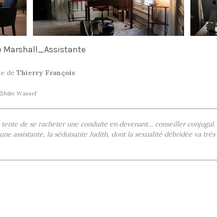
 Marshall_Assistante
te de
Thierry François
Julie Wassef
 tente de se racheter une conduite en devenant… conseiller conjugal. 
une assistante, la séduisante Judith, dont la sexualité débridée va très