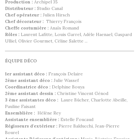
Production :
Archipel 35
Distributeur :
Studio Canal
Chef opérateur :
Julien Hirsch
Chef décorateur :
Thierry François
Cheffe costumière :
Anaïs Romand
Rôles :
Laurent Lafitte, Louis Garrel, Adèle Haenael, Gaspard
Ulliel, Olivier Gourmet, Céline Salette ...
ÉQUIPE DÉCO
1er assistant déco :
François Delaire
2ème assistant déco :
Julie Wassef
Coordinatrice déco :
Delphine Bouya
2ème assistant dessin :
Christine Vincent Génod
3
ème assistantes déco :
Laure Bücher, Charlotte Abeille,
Pauline Faisant
Ensemblière
:
Hélène Rey
Assistante ensemblière :
Estelle Foucaud
Régisseurs d'extérieur :
Pierre Balducchi, Jean-Pierre
Bourel