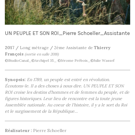
UN PEUPLE ET SON ROI_Pierre Schoeller_Assistante
2017 /
Long métrage
/
2ème Assistante de
Thierry
François
(sortie en salle 2018)
©StudioCanal_©Archipel 35_ ©Jérome Prébois_©Julie Wassef
Synopsis:
En 1789, un peuple est entré en révolution.
Écoutons-le. Il a des choses à nous dire. UN PEUPLE ET SON
ROI croise les destins d'hommes et de femmes du peuple, et de
figures historiques. Leur lieu de rencontre est la toute jeune
Assemblée nationale. Au coeur de l'histoire, il y a le sort du Roi
et le surgissement de la République…
Réalisateur :
Pierre Schoeller